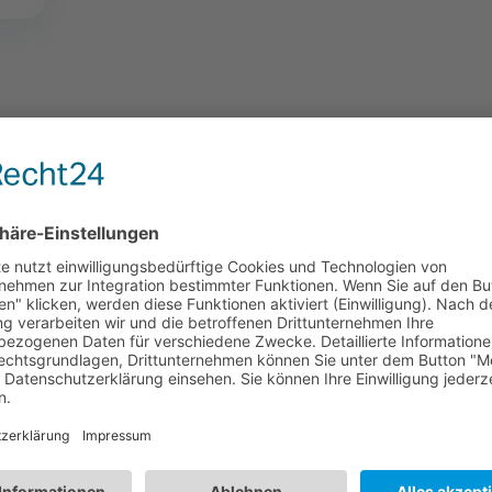
TE THEMEN
r vorzusorgen, bietet die sog. Riester-Rente. Sie zählt zur s