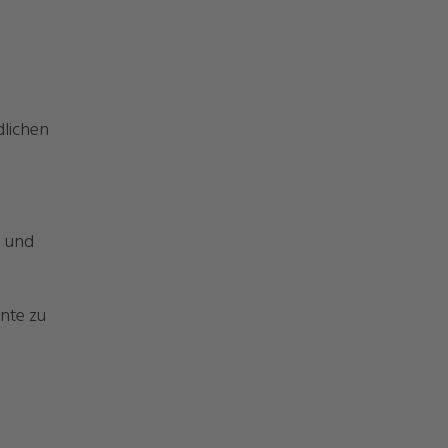
dlichen
n und
nte zu