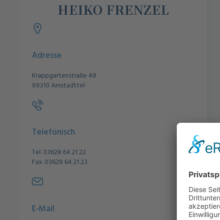
HEIKO FRENZEL
Adresse
Krappgartenstraße 49
99310 Arnstadttel
Telefonisch
Tel. 03628 64 21 22
Fax. 03628 64 21 23
E-Mail