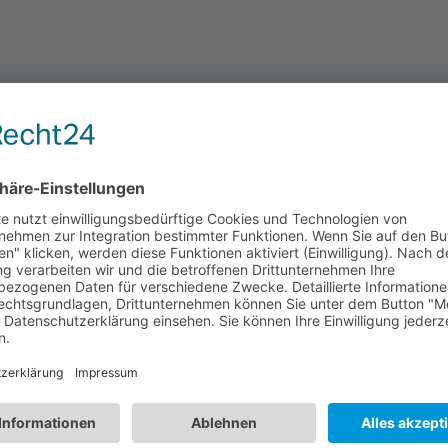
TE THEMEN
Anspruch genommen werden, sobald sein Tier einen Dritten sc
ahrrädern ist kaum zu bremsen. Über eventuell nötig werde