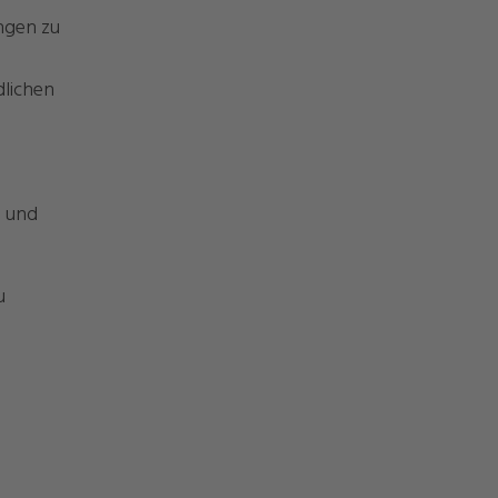
ungen zu
dlichen
n und
u