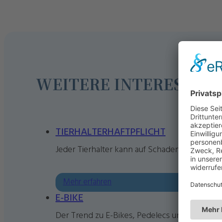
WEITERE INTERESSAN
TIERHALTERHAFTPFLICHT
Jeder Tierhalter kann auf Schadenersatz in 
Mehr erfahren
E-BIKE
Der Trend zu E-Bikes, Pedelecs und teuren F