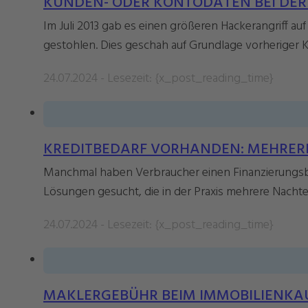
KUNDEN- ODER KONTODATEN BEI DER B
Im Juli 2013 gab es einen größeren Hackerangriff a
gestohlen. Dies geschah auf Grundlage vorheriger K
24.07.2024 - Lesezeit: {x_post_reading_time}
KREDITBEDARF VORHANDEN: MEHRERE
Manchmal haben Verbraucher einen Finanzierungsb
Lösungen gesucht, die in der Praxis mehrere Nachtei
24.07.2024 - Lesezeit: {x_post_reading_time}
MAKLERGEBÜHR BEIM IMMOBILIENKAU