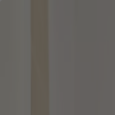
Zum Hauptinhalt springen
Zum Footer springen
Startseite
/
Berufsunfähigkeit
/
Vorsorge bei Berufsunfä
Berufsunfähigkeit
23.01.2024 -
Lesezeit: 7 Minuten