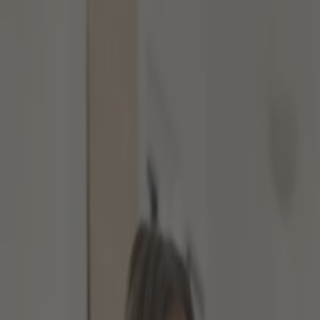
Was bedeutet Berufsunfähigkeit eigentlich?
Was beinhaltet die gesetzliche Erwerbsmin
Berufsunfähigkeitsversicherung mit erhebli
Für wen ist der Abschluss einer BU-Versiche
Welche Leistungen beinhaltet die Berufsunf
Wonach richtet sich der Beitrag zur BU-Vers