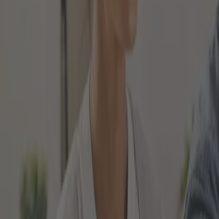
WAS BEDEUTET BERUFSUNFÄHIG
Es gibt im Zusammenhang mit dem Verlust der Arbeit
und zum anderen die Berufsunfähigkeit. Dieser Unter
Sie keine Tätigkeit mehr für einen Zeitraum von mind
Im Gegensatz dazu bedeutet Berufsunfähigkeit, dass S
beispielsweise bisher als Automechaniker beschäftigt 
WAS BEINHALTET DIE GESETZL
Alle rentenversicherten Bundesbürger haben das Rec
erster Linie darin:
Weniger als vier Stunden Arbeit möglich