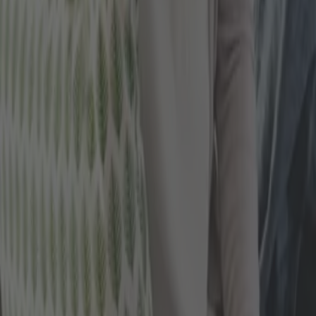
Berufsunfähigkeitsrente von beispielsweise 1.500 bis 
WONACH RICHTET SICH DER BE
Der Beitrag, den Sie zur BU-Versicherung zahlen müss
Beruf
Alter
Gesundheitszustand / Vorerkrankungen
Besondere Risiken
Tarif und Höhe der gewünschten BU-Rente
Relevant sind neben dem Tarif, der gewünschten BU-
Erkrankungen machen die Versicherer oft einen Beitr
Sie eine Schilddrüsenüberfunktion haben, auch wenn
nicht erhöht wird. Die Versicherer gehen hier allerd