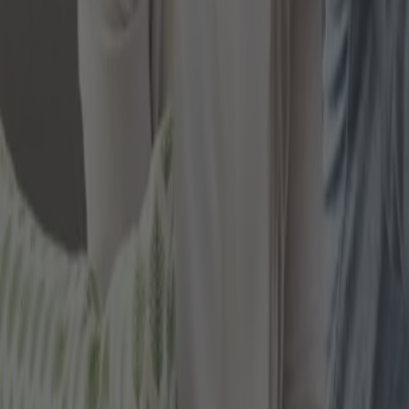
Von besonderer Bedeutung ist die BU-Versicherung fü
demzufolge nicht einmal eine Erwerbsminderungsrente
nach Eintritt einer Berufs- oder Erwerbsunfähigkeit 
davon leben zu können. Somit ist auch hier die Beruf
bereits durch Krankheit oder einen Unfall berufsunfä
WELCHE LEISTUNGEN BEINHALT
Die Hauptleistung besteht bei der Berufsunfähigkeits
attestiert wird. Wie hoch die BU-Rente ausfällt, ve
orientieren, auch wenn die Berufsunfähigkeitsrente 
Sind Sie zum Beispiel Arbeitnehmer und gehen davon
geringer ansetzen. Dann würden Sie nämlich vorauss
Gehalt absichern. Möchten Sie hingegen auf Nummer s
Berufsunfähigkeitsrente durchaus an Ihrem bisherig