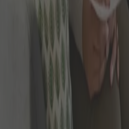
Adresse
Krappgartenstraße 49
99310 Arnstadttel
Telefonisch
Tel. 03628 64 21 22
Fax. 03628 64 21 23