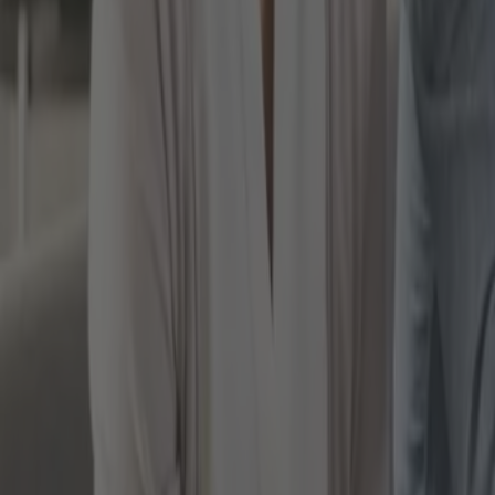
BU-Versicherung auf dem Papier schlichtweg eine Erw
Weisungsrecht in vollem Umfang verzichtet wird.
Die Berufsunfähigkeits-Versicherung greift also berei
können und besteht ferner nicht die berechtigte Auss
selbst bei Vertragsabschluss gegenüber dem Versich
FÜR WEN IST DER ABSCHLUSS E
An der Stelle gibt es fast keine Einschränkungen, de
Arbeitnehmer
Auszubildende
Freiberufler
Selbstständige