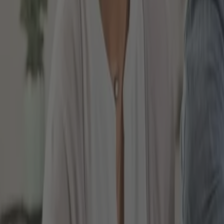
Erwerbsunfähigkeit liegt vor
Einzahlung in die Rentenkasse
Erwerbsunfähigkeit wird ärztlich bestätigt
Das Problem bei der gesetzlichen Erwerbsminderungs
Darüber hinaus bewegt sich die Erwerbsminderungsren
850 Euro, wenn eine volle Erwerbsminderungsrente g
BERUFSUNFÄHIGKEITSVERSICHE
Einen deutlich besseren Schutz als durch die gesetz
Name alleine sagt bereits aus, dass Sie bei der ku
stattdessen reicht eine Berufsunfähigkeit aus. Ferne
verzichtet.
Nutzt sie dieses nämlich, könnte sie Ihnen auch ei