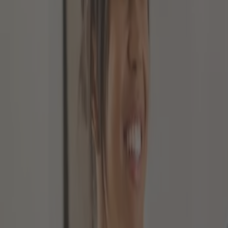
Die Berufsunfähigkeit ist auch in 2023 ein Ereignis,
Arbeit und muss dementsprechend zukünftig mit wes
Teil des früheren Einkommens und reicht manchmal nic
Berufsunfähigkeit abzusichern. Wie das funktioniert, 