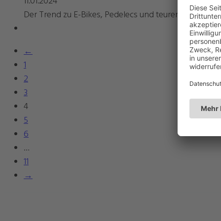
11.01.2024
Der Trend zu E-Bikes, Pedelecs und teuren Fahrräder
←
1
2
3
4
5
6
…
11
→