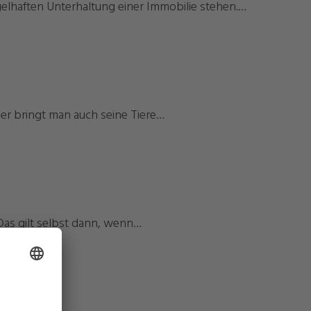
elhaften Unterhaltung einer Immobilie stehen.…
eder bringt man auch seine Tiere…
Das gilt selbst dann, wenn…