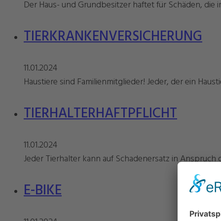
Der Haus- und Grundbesitzer haftet für Schäden, die
TIERKRANKENVERSICHERUNG
11.01.2024
Haustiere sind Familienmitglieder! Jeder, der ein Haus
TIERHALTERHAFTPFLICHT
11.01.2024
Jeder Tierhalter kann auf Schadenersatz in Anspruch 
E-BIKE