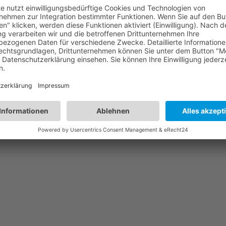
n ist kaum zu bremsen. Über eventuell nötig werdenden Ver