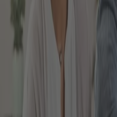
Mt physischer Anlage in Gold ist gemeint, dass Sie d
kaufen. Dies können Sie tun, indem Sie sich zum Beis
Goldbarren
Silberbarren
Goldmünzen
Silbermünzen
Manche Edelmetallhändler entscheiden sich alternativ
Investment gemeinsam, dass sie die entsprechenden
WIE KANN ICH KONKRET PHYSI
Wenn Sie sich für ein physisches Investment in Ede
Hinsicht haben Sie die Auswahl aus drei Gruppen, nä