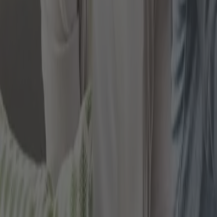
EDELMETALLSPARPLÄNE ZUM 
Grundsätzlich können Sie heutzutage nicht nur einmal
wachsende Anzahl von Online-Edelmetallhändlern sog
diesem Fall kaufen Sie in regelmäßigen Abständen, 
Depot eingebucht oder Bestände werden – wie berei
Der Edelmetallsparplan wird fortan automatisch aus
Silbermünzen kaufen. Ein solcher Edelmetallsparpla
nicht um ein riesterfähges Produkt handelt. Das bed
entscheiden.
WELCHE KOSTEN GIBT ES BEIM 