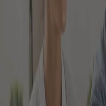
WIE KANN ICH INDIREKT IN GOL
Zu Beginn unseres Beitrages möchten wir kurz auf die
stattdessen wählen Sie andere Finanzprodukte aus, 
Anlageoptionen zur Verfügung:
Gold- oder Silberaktien
Edelmetallfonds
ETFs
Zertifikate
Derivate
Sie können beispielsweise sogenannter Goldaktien a
Das können zum Beispiel Industrieunternehmen sein, 
WAS IST DIE PHYSISCHE ANLAG