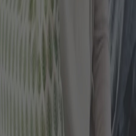
Die direkte Anlage in Gold oder Silber, also das phy
entsprechenden Barren oder Münzen nicht unerheblic
An- und dem Verkaufskurs. Unabhängig davon, für w
müssen, als Sie später beim Verkauf – die reale Prei
Die Differenz zwischen dem An- und Verkaufkurs wird 
Gegenwert der Barren und Münzen ist, desto höher f
1 Gramm Gold: ca. 15 Prozent
1 Unze Gold (ca. 31, 1 Gramm): ca. 6 Prozent
100 Gramm Goldbarren: ca. 4 Prozent
500 g Gold: ca. 3 Prozent
Sie können eindeutig erkennen, dass der Spread umso
weniger für Kleinanleger geeignet, weil diese sich
wir das Beispiel der 1 Gramm Goldbarren nehmen, s
Wenn allerdings der Spread wie im Beispiel bei 15 P