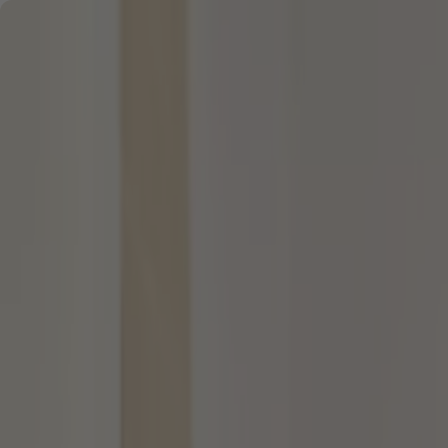
Zum Hauptinhalt springen
Zum Footer springen
Startseite
/
Investieren
/
Indirekte Anlage in Gold - p
Investieren
05.07.2024 -
Lesezeit: 6 Minuten