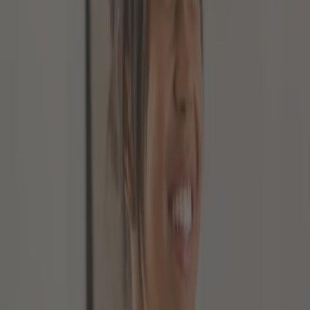
Vermehrt greifen Anleger momentan auf Gold zurück, 
sowohl Sparer als auch Anleger die Möglichkeit hab
die physische Anlage in Gold durchaus attraktiv ist,