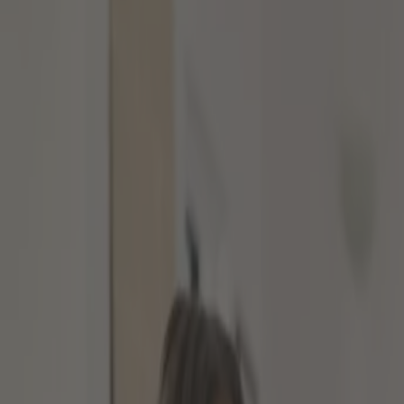
Wie kann ich indirekt in Gold investieren?
Was ist die physische Anlage in Gold?
Wie kann ich konkret physisch in Goldbarre
Edelmetallsparpläne zum Vermögensaufbau
Welche Kosten gibt es beim physischen Inv
Fazit zur physischen Anlage in Gold