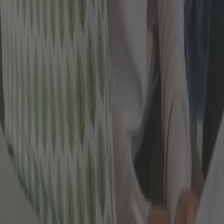
müsste also beispielsweise innerhalb der nächsten d
Verkaufskurs kompensieren. Erst ab dem Zeitpunkt wü
FAZIT ZUR PHYSISCHEN ANLAGE
Als Fazit können wir festhalten, dass die physische 
ausschließlich von der Preisentwicklung des Edelmeta
Ihre Bestände verwahrt werden. Deshalb ist es immer 
Gold entscheiden, beispielsweise mittels ETFs oder 