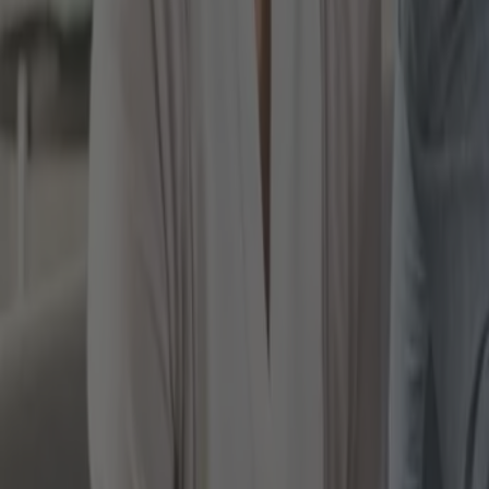
Kreditinstitute
Goldhändler vor Ort
Online-Edelmetallhändler
Während sich die meisten Banken mittlerweile aus d
Edelmetallhändlern. Zwar besteht alternativ ebenfal
Anbieter in den letzten zehn Jahren deutlich gesunk
können. Das funktioniert in der Regel nach dem fol
Auswahl der Edelmetalle über die Webseite (O
Bezahlung (Vorkasse)
Auslieferung der Edelmetalle
Bei dieser Abfolge müssten Sie sich selbst um die 
einen Tresor hat, wo er die Goldbarren oder Silber
zu veranlassen. Dann werden Ihre Bestände in der Re