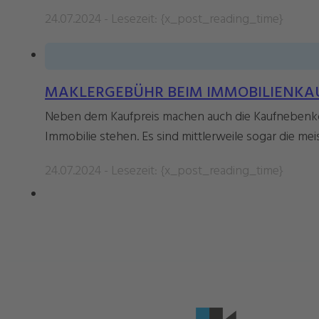
24.07.2024 - Lesezeit: {x_post_reading_time}
MAKLERGEBÜHR BEIM IMMOBILIENKAU
Neben dem Kaufpreis machen auch die Kaufnebenko
Immobilie stehen. Es sind mittlerweile sogar die meis
24.07.2024 - Lesezeit: {x_post_reading_time}