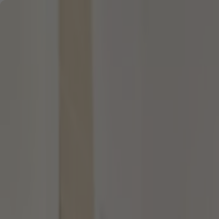
Zum Hauptinhalt springen
Zum Footer springen
Startseite
/
featured
/
Emerging Markets als chancenreic
featured
04.09.2024 -
Lesezeit: 6 Minuten