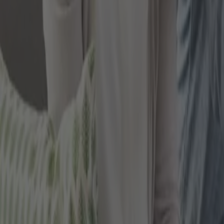
Aktienfonds
Mischfonds
Ein Rentenfonds zum Beispiel investiert in erster Li
interessant sind alternativ ETFs, die sogenannten I
Vorteilhaft an Fonds und ETFs ist, dass Sie nicht n
langsam mit dem Bereich Emerging Markets Vermögen a
entscheiden.