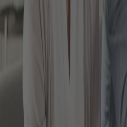
Märkte / Werte überwachen
Stop-Loss Order zur Absicherung
Wichtig ist vor allem, dass Sie eine Diversifikation 
Aktiengesellschaften verteilen. Dann reduziert sich z
einzige Aktie in Ihrem Depot handeln.
Ebenfalls wichtig ist, dass Sie sich bevorzugt für d
oder mittelständische Firmen wählen würden. Das be
spekulativ eingestellt sind, können als Depotbeimi
Risikostreuung durch Fonds und ETFs
Viele Anleger möchten gerne in den Bereich Emerging
geeignet sind oder der Voraussetzung entweder aktiv
die Kategorie Emerging Markets Fonds fallen:
Rentenfonds