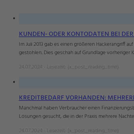
KUNDEN- ODER KONTODATEN BEI DER B
Im Juli 2013 gab es einen größeren Hackerangriff a
gestohlen. Dies geschah auf Grundlage vorheriger K
24.07.2024 - Lesezeit: {x_post_reading_time}
KREDITBEDARF VORHANDEN: MEHRERE
Manchmal haben Verbraucher einen Finanzierungsb
Lösungen gesucht, die in der Praxis mehrere Nachtei
24.07.2024 - Lesezeit: {x_post_reading_time}