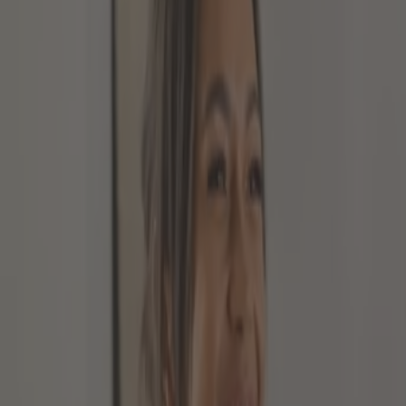
Entwicklungsländer
In Entwicklungsländern gibt es normalerweise noch k
Solche Entwicklungsländer finden sich heute vor allem
Staaten, die weder Industrienationen sind noch im 
Entwicklungs- hin zum Industrieland gemacht. Sie si
sind.
Welche Schwellenländer gibt es derzeit?
Bis vor einigen Jahren wurde als Synonym für die Sc
Brasilien
Russland
Indien
China
(Südafrika)