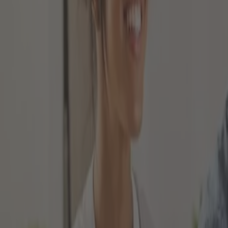
Mindestens China und Russland würde sicherlich heu
beispielsweise nach wie vor Brasilien, Argentinien, I
Wie investiere ich im Bereich Emerging Marke
Wenn im Anlagebereich ein Fokus auf Schwellenländ
Sie in Schwellenländer und damit in Emerging Marke
Anleihen
Aktien
Aktivfonds und ETFs
Darüber hinaus gibt es zusätzlich Derivate wie Option
Spekulation. Wir allerdings möchten uns im weiteren
Staats- oder Unternehmensanleihen aus Schw
Eine Möglichkeit des Investments in den Bereich Eme