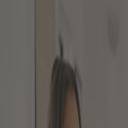
EMERGING MARKETS AL
IN SCHWELLENLÄNDE
Im Anlagebereich stehen Anlegern zahlreiche Produk
Branchen aus, andere wiederum nach Themen oder Län
oftmals unter dem Begriff Emerging Markets im Anlag
Beitrag.
Was sind Schwellenländer?
Die knapp 200 Länder rund um den Globus lassen sich
Industrieländer
Schwellenländer