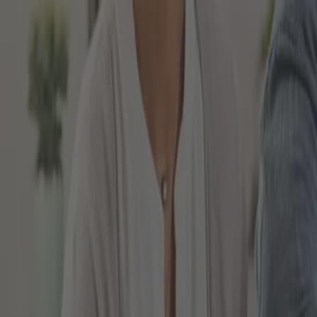
bezeichnet. Sie haben in dem Fall die Auswahl, ob S
Staatsanleihen, leihen Sie damit Ihr Geld dem entsp
Vertrauen Sie hingegen auf die positive Entwicklung
entscheiden. Wichtig bei solchen Staats- oder Unter
anderen Seite oft überdurchschnittlich hohe Zinsen,
an der Börse kaufen und verkaufen.
Emerging Markets und Aktien: Geld anlegen 
Während Sie bei den Anleihen die Auswahl haben, ob 
dem Bereich Emerging Markets entscheiden, dann inv
Anleihen in die Staaten selbst investieren. Falls Si
Diversifikation vornehmen
Große Unternehmen wählen
Order mit Limits erteilen